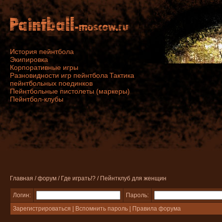
История пейнтбола
Экипировка
Корпоративные игры
Разновидности игр пейнтбола
Тактика
пейнтбольных поединков
Пейнтбольные пистолеты (маркеры)
Пейнтбол-клубы
Главная
/
форум
/
Где играть!?
/ Пейнтклуб для женщин
Логин:
Пароль:
Зарегистрироваться
|
Вспомнить пароль
|
Правила форума