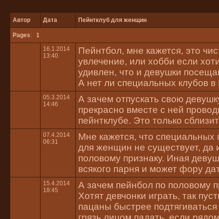
Автор
Дата
Пейнтклуб для женщин
Pages
:
1
16.1.2014
Пейнтбол, мне кажется, это чи
13:40
увлечение, или хобби если хоти
удивлен, что и девушки посеща
А нет ли специальных клубов в
05.3.2014
А зачем отпускать свою девушк
14:46
прекрасно вместе с ней провод
пейнтклубе. Это только сблизит
07.4.2014
Мне кажется, что специальных 
06:31
для женщин не существует, да 
половому признаку. Иная девуш
всякого парня и может фору дат
15.4.2014
А зачем пейнбол по половому п
18:45
Хотят девчонки играть, так пус
пацаны быстрее подтягиваться 
грязь лицом падать, если рядом