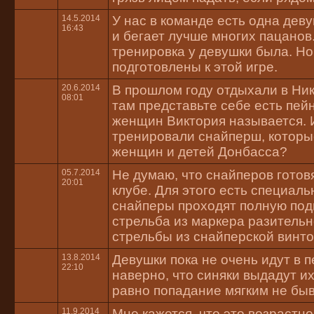
14.5.2014
У нас в команде есть одна деву
16:43
и бегает лучше многих пацанов
тренировка у девушки была. Но
подготовлены к этой игре.
20.6.2014
В прошлом году отдыхали в Ник
08:01
там представьте себе есть пей
женщин Виктория называется. 
тренировали снайперш, которы
женщин и детей Донбасса?
05.7.2014
Не думаю, что снайперов готов
20:01
клубе. Для этого есть специаль
снайперы проходят полную подг
стрельба из маркера разительн
стрельбы из снайперской винто
13.8.2014
Девушки пока не очень идут в п
22:10
наверно, что синяки выдадут их
равно попадание мягким не быв
11.9.2014
Мне кажется, что это возрастно